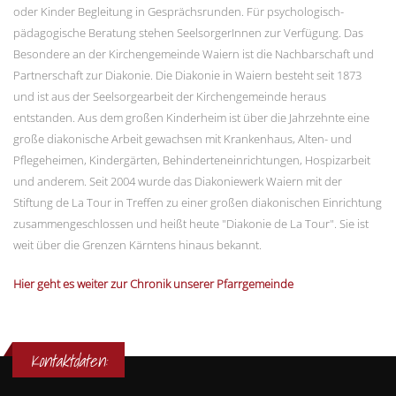
oder Kinder Begleitung in Gesprächsrunden. Für psychologisch-
pädagogische Beratung stehen SeelsorgerInnen zur Verfügung. Das
Besondere an der Kirchengemeinde Waiern ist die Nachbarschaft und
Partnerschaft zur Diakonie. Die Diakonie in Waiern besteht seit 1873
und ist aus der Seelsorgearbeit der Kirchengemeinde heraus
entstanden. Aus dem großen Kinderheim ist über die Jahrzehnte eine
große diakonische Arbeit gewachsen mit Krankenhaus, Alten- und
Pflegeheimen, Kindergärten, Behinderteneinrichtungen, Hospizarbeit
und anderem. Seit 2004 wurde das Diakoniewerk Waiern mit der
Stiftung de La Tour in Treffen zu einer großen diakonischen Einrichtung
zusammengeschlossen und heißt heute "Diakonie de La Tour". Sie ist
weit über die Grenzen Kärntens hinaus bekannt.
Hier geht es weiter zur Chronik unserer Pfarrgemeinde
Kontaktdaten: