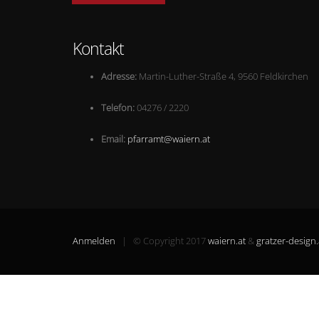
Kontakt
Ad
resse:
Martin-Luther-Straße 4, 9560 Feldkirchen
Telefon:
04276 / 2220
Email:
pfarramt@waiern.at
Anmelden
| © Copyright 2017
waiern.at
&
gratzer-design.