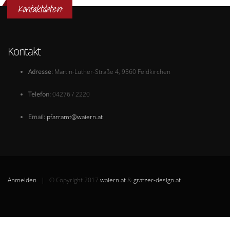
Kontaktdaten:
Kontakt
Ad
resse:
Martin-Luther-Straße 4, 9560 Feldkirchen
Telefon:
04276 / 2220
Email:
pfarramt@waiern.at
Anmelden
| © Copyright 2017
waiern.at
&
gratzer-design.at